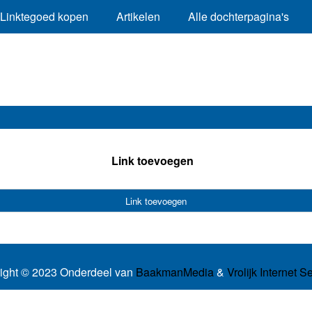
Linktegoed kopen
Artikelen
Alle dochterpagina's
Link toevoegen
Link toevoegen
ight © 2023 Onderdeel van
BaakmanMedia
&
Vrolijk Internet S