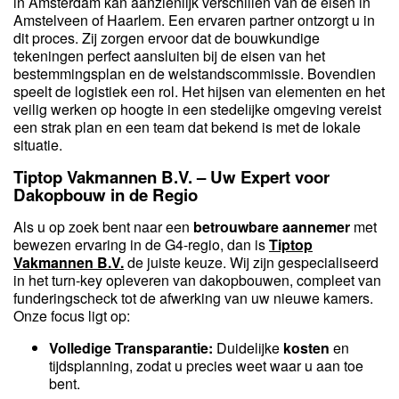
in Amsterdam kan aanzienlijk verschillen van de eisen in
Amstelveen of Haarlem. Een ervaren partner ontzorgt u in
dit proces. Zij zorgen ervoor dat de bouwkundige
tekeningen perfect aansluiten bij de eisen van het
bestemmingsplan en de welstandscommissie. Bovendien
speelt de logistiek een rol. Het hijsen van elementen en het
veilig werken op hoogte in een stedelijke omgeving vereist
een strak plan en een team dat bekend is met de lokale
situatie.
Tiptop Vakmannen B.V. – Uw Expert voor
Dakopbouw in de Regio
Als u op zoek bent naar een
betrouwbare aannemer
met
bewezen ervaring in de G4-regio, dan is
Tiptop
Vakmannen B.V.
de juiste keuze. Wij zijn gespecialiseerd
in het turn-key opleveren van dakopbouwen, compleet van
funderingscheck tot de afwerking van uw nieuwe kamers.
Onze focus ligt op:
Volledige Transparantie:
Duidelijke
kosten
en
tijdsplanning, zodat u precies weet waar u aan toe
bent.